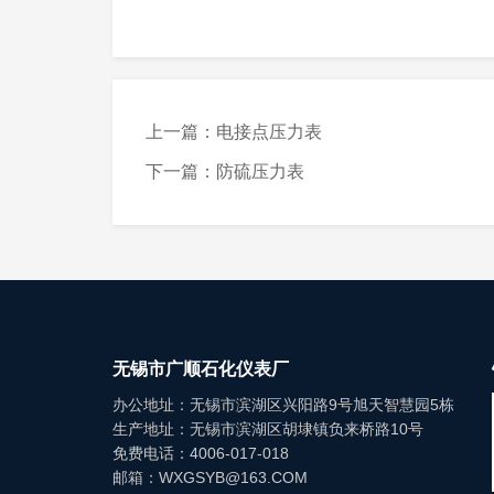
量程 MPA
精度等级
上一篇：电接点压力表
连接方式
下一篇：防硫压力表
环境温度
防护等级
无锡市广顺石化仪表厂
办公地址：无锡市滨湖区兴阳路9号旭天智慧园5栋
生产地址：无锡市滨湖区胡埭镇负来桥路10号
免费电话：4006-017-018
邮箱：WXGSYB@163.COM