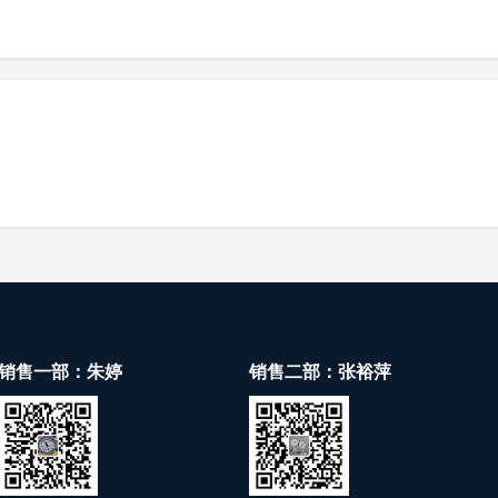
0~100;0~160;0~250;0~300
±1.6℅FS
M20×1.5或按客户要求（BY USER REQ
-15～65℃
IP65
销售一部：朱婷
销售二部：张裕萍