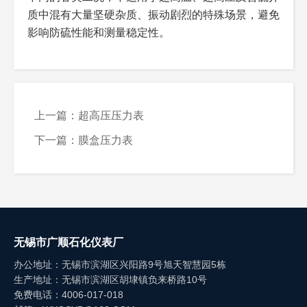
投入使用；轻轻拨动指针，确认指针转动灵活、无卡
防护等
IP54（常规，防尘防水）、IP65（防
保护内部防硫部件，适
质中混有大量坚硬杂质、振动剧烈的特殊场景，避免
度≤1000PPM）选择常规防硫等级（符合GB/T
滞，机芯运行正常，避免含硫介质腐蚀导致指针卡
级
水防尘加强型，可选）
配户外、潮湿含硫工况
影响防硫性能和测量稳定性。
24925-2010），材质选用316L不锈钢即可；高含硫
滞。
Φ60MM、Φ100MM（常规）；
大型表盘刻度清晰，便
表盘直
场景（硫化氢浓度>1000PPM），选择高防硫等级定
测量高温含硫介质时，必须加装冷却装置（冷却
Φ150MM（大型，易读数、适配远距
于含硫工况下快速读
径
离观察）
取，减少读数误差
制款，材质选用哈氏合金、蒙乃尔合金等强抗硫材
盘管、缓冲管），将介质温度降至仪表允许范围，避
质；含硫且含其他腐蚀介质的场景，选择耐硫耐腐复
免高温损坏防硫材质和密封件，或导致含硫介质腐蚀
合型材质。
性增强；测量含微小杂质的含硫介质时，需在仪表前
上一篇：超高压压力表
密封材质选型：常温含硫工况（≤80℃）选择耐
加装过滤器，防止杂质进入仪表内部磨损防硫部件。
硫氟橡胶密封垫，密封严密、性价比高；中温含硫工
下一篇：膜盒压力表
日常使用中，定期检查仪表读数准确性、连接部
况（80℃~150℃）选择聚四氟乙烯密封垫，耐温耐
位有无泄漏、防硫涂层有无脱落、密封件有无老化破
硫性能更强；高温含硫工况（>150℃）选择金属密
损；观察指针转动是否灵活，若发现指针不归零、读
封垫，确保密封可靠性，防止含硫介质渗入。
数偏差过大，或连接部位有泄漏、防硫涂层脱落，需
连接方式选型：常规清洁含硫介质、中低压工
立即停止使用，降压后进行校准或检修，严禁带压操
况，选择M20×1.5或G1/2螺纹连接，安装便捷、密封
作。
无锡市广顺石化仪表厂
可靠；粘稠、含杂质的含硫介质，选择法兰连接，流
清洁仪表时，可用干燥软布擦拭表盘和表壳，禁
通性好、不易堵塞；安装空间受限的场景，选择小型
办公地址：无锡市滨湖区兴阳路9号旭天智慧园5栋
止使用腐蚀性溶剂、尖锐工具擦拭，避免损坏表盘刻
生产地址：无锡市滨湖区胡埭镇负来桥路10号
化螺纹连接型号，所有连接部位需确认做过防硫处
度、表壳防硫涂层和密封件；清洁连接接口时，需先
免费电话：4006-017-018
理。
降压、断开管路，防止含硫介质意外喷出，清洁后可