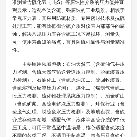
准测量含硫化氢（H₂S）等腐蚀性介质的压力值并直
介质的浓度、特性、工况压力完全匹配；检查仪表外
表压：0~0.1MPA~60MPA（常
适配含硫介质中低压工
测量范
规）；真空表：-0.1~0MPA；压力真
况，量程需覆盖介质最
观显示，适配各类含硫、强腐蚀的工业场景。相较于
壳无破损、指针归零正常、连接接口无损伤、密封件
围
空表：-0.1~1.6MPA，可定制量程
大工作压力及波动范围
常规压力表，其采用防硫材质、专用密封技术及抗硫
完好，确认无运输碰撞损坏（防硫涂层易受冲击脱
常规级适配工业含硫监
精度等
1.0级、1.6级（常规）；0.4级、0.6
处理工艺，能有效抵御含硫介质对仪表内部部件的腐
落）。
测，精密级适配含硫介
级
级（精密级）
量程选型：根据被测含硫介质的最大工作压力和
质计量、试验场景
蚀，解决常规压力表在含硫工况下易损坏、测量失
安装位置选择介质流动平稳、无剧烈振动、无介
压力波动范围选择，常规情况下，量程应大于最大工
灵、使用寿命短的痛点，兼具防硫可靠性与测量精准
质冲击、便于读数和维护的区域，避免安装在高温、
敏感元件：316L不锈钢、哈氏合金；
所有与含硫介质接触部
防硫材
表壳：316L不锈钢；密封件：耐硫氟
件均做防硫处理，抵御
作压力的1.2~1.5倍；压力波动较大、有冲击性的场
性。
强辐射、强电磁干扰、含硫介质冲刷剧烈的位置；安
质
橡胶、聚四氟乙烯
硫化氢腐蚀
景，量程应大于最大工作压力的1.5~2.0倍；测量真
装时需确保仪表垂直安装，避免倾斜导致测量误差；
符合GB/T 24925-2010标准；可耐受
适配不同含硫浓度工
空压力选择真空表，测量正负压力选择压力真空表，
主要应用领域包括：石油天然气（含硫油气井压
防硫等
螺纹（或法兰）连接需拧紧力矩均匀，确保密封严
硫化氢浓度≤1000PPM（常规），可
况，常规款可满足绝大
级
力监测、含硫天然气输送管道压力控制、脱硫装置压
确保压力波动不超出量程。
定制更高浓度款
多数工业含硫场景需求
密，防止含硫介质泄漏，避免腐蚀周边设备。
力检测）、石油化工（含硫原油加工、硫回收装置、
精度等级选型：常规工业含硫监测场景（如含硫
安装前需对连接接口进行清洁，去除杂质、油污
环境温度：-40℃~85℃；介质温
介质温度超出150℃需
使用温
度：-20℃~150℃（常规），可定制
加装冷却装置，避免影
含硫溶剂反应釜压力监测）、煤化工（煤制气含硫工
管道、反应釜监测）选择1.0级、1.6级即可，兼顾精
和铁锈，避免杂质进入仪表内部损坏防硫敏感元件，
度
耐高温款
响防硫材质性能
段压力检测、硫化物处理系统压力控制）、冶金矿山
度与性价比；含硫介质计量、精密试验、实验室场
或影响密封性能导致含硫介质渗入；连接部位可加装
螺纹连接：M20×1.5、G1/2（常
连接部位均做防硫处
（含硫矿浆、含硫电解液压力监测）、环保行业（含
景，选择0.4级、0.6级精密级，确保微小压力波动可
连接方
专用耐硫密封垫，增强密封效果，进一步提升防硫防
规）；法兰连接（可选，DN15、
理，密封严密，防止含
式
硫废气处理、脱硫废水压力检测）及地质勘探、含硫
精准捕捉；对精度要求不高的经济型含硫场景，可选
DN25）
硫介质泄漏和腐蚀
护。
介质存储等领域。适配气体、液体等含硫介质的中低
择1.6级常规款。
仪表投入使用前，需进行密封性测试，缓慢升压
耐硫氟橡胶（常规）、聚四氟乙烯
耐硫、耐腐、密封严
密封材
（耐腐增强型）、金属密封垫（高
密，防止含硫介质渗入
压工况，可用于常温至中温场景，核心适配含硫浓度
防硫等级与材质选型（核心要点）：根据被测含
至工作压力的1.2倍，保持30分钟无泄漏，方可正式
质
温）
仪表内部
不同的各类工况，不适用于超高温、超高压及含硫介
硫介质的硫化氢浓度选择，常规含硫场景（硫化氢浓