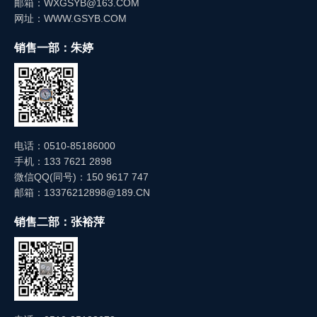
邮箱：WXGSYB@163.COM
温度选型：介质温度≤150℃、环境温度≤85℃选
对连接部位涂抹少量耐硫防护剂，增强防硫效果。
网址：WWW.GSYB.COM
择常规型号；介质温度超出150℃，需选择定制耐高
严禁介质压力超出仪表量程，过载不得超过量程
销售一部：朱婷
温防硫型号，并配套加装冷却装置；低温环境
的1.5倍，否则会损坏防硫敏感元件和承压结构，导
（≤-20℃），选择耐低温防硫型号，防止防硫材质脆
致仪表破损、含硫介质泄漏；遇到压力骤升时，需立
化、密封件失效。
即启动泄压装置，快速降压，保护仪表和管路设备。
表盘直径选型：近距离读数、安装空间较小时，
长期停用的防硫压力表，应先降压、断开与管路
选择Φ60MM、Φ100MM表盘；远距离读数、大型含
的连接，用专用耐硫清洁剂清洁仪表表面、连接接口
硫设备配套、光线较暗的场景，选择Φ150MM大型
和内部残留含硫介质，避免残留介质长期腐蚀防硫部
电话：0510-85186000
表盘，刻度清晰，减少读数误差。
手机：133 7621 2898
件；妥善存放于干燥、通风、无腐蚀、无碰撞的环境
防护等级选型：室内干燥、清洁的含硫工况，选
微信QQ(同号)：150 9617 747
中，存放前可在防硫涂层表面涂抹防护油；重新启用
邮箱：13376212898@189.CN
择IP54防护等级；户外、潮湿、多粉尘、雨雪环境
前，需进行密封性测试、零点校准，检查防硫涂层完
的含硫工况，选择IP65防护等级，保护内部防硫部
整性，确认合格后方可投入使用。
销售二部：张裕萍
件，避免受潮、进尘导致腐蚀。
若仪表出现破损、泄漏、防硫涂层脱落、测量失
其他：选型时需确认仪表符合国家防硫安全标准
灵等故障，应立即停止使用，降压后断开管路，联系
和计量标准，优先选择正规厂家生产的产品，确保防
专业防硫仪表检修人员处理，不得自行拆卸仪表内部
硫材质纯度和防硫处理工艺；结合实际预算，在满足
部件（尤其是防硫敏感元件），避免造成防硫性能失
含硫工况需求和防硫要求的前提下，合理选择精度等
效和安全隐患。