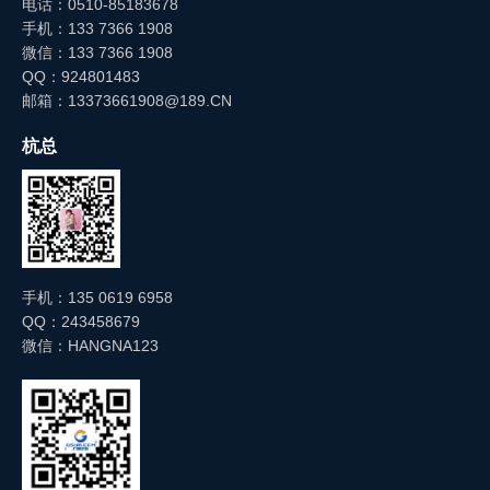
电话：0510-85183678
级和功能配置，避免过度选型；介质含杂质的场景，
手机：133 7366 1908
需配套选择耐硫过滤器，延长仪表使用寿命；振动较
微信：133 7366 1908
大的含硫工况，选择带防震功能的防硫型号，防止指
QQ：924801483
针卡滞、防硫涂层脱落。
邮箱：13373661908@189.CN
杭总
手机：135 0619 6958
QQ：243458679
微信：HANGNA123