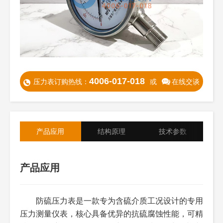
4006-017-018
压力表订购热线：
或
在线交谈
产品应用
结构原理
技术参数
产品应用
防硫压力表是一款专为含硫介质工况设计的专用
安装前需严格核对防硫压力表的测量量程、精度
参数名
参数规格
备注
称
压力测量仪表，核心具备优异的抗硫腐蚀性能，可精
等级、防硫等级、连接方式及材质，确保与被测含硫