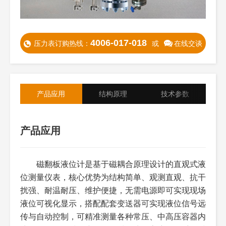
4006-017-018
压力表订购热线：
或
在线交谈
产品应用
结构原理
技术参数
产品应用
核心结构
安装注意事项
磁翻板液位计是基于磁耦合原理设计的直观式液
参数名称
规格范围
说明
位测量仪表，核心优势为结构简单、观测直观、抗干
扰强、耐温耐压、维护便捷，无需电源即可实现现场
测量范围
液位：0~0.5M~20M（可定
侧重中低液位直观显
制）；测量精度不受量程影响
示，测量管长度可按
液位可视化显示，搭配配套变送器可实现液位信号远
需定制，适配不同高
传与自动控制，可精准测量各种常压、中高压容器内
度容器