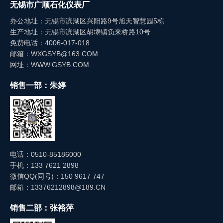
工作原理
无锡市广顺石化仪表厂
功能保障安全
办公地址：无锡市滨湖区兴阳路9号旭天智慧园5栋
生产地址：无锡市滨湖区胡埭镇负来桥路10号
免费电话：4006-017-018
邮箱：WXGSYB@163.COM
网址：WWW.GSYB.COM
销售一部：朱婷
电话：0510-85186000
手机：133 7621 2898
微信QQ(同号)：150 9617 747
邮箱：13376212898@189.CN
销售二部：张裕萍