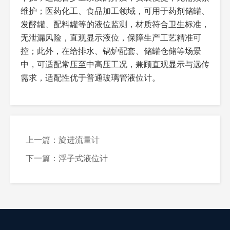
款：-0.1~42MPA（可定
款，高压储罐选高压
维护；医药化工、食品加工领域，可用于药剂储罐、
制）；常压款：-0.1~0.1MPA
款，测量管采用加厚
发酵罐、配料罐等的液位监测，材质符合卫生标准，
设计
无泄漏风险，直观显示液位，保障生产工艺精准可
控；此外，在给排水、锅炉配套、储罐仓储等场景
工作温度
常规：-40℃~200℃；耐高温
常规工况选常温款，
款：-40℃~450℃（带保温夹
高温介质选耐高温款
中，可适配常压至中高压工况，兼顾直观显示与远传
套）
+保温夹套，防止介
需求，适配性优于普通玻璃管液位计。
质结晶
输出信号（可选）
标准4~20MA电流信号；可选
4~20MA信号适配中
RS485通讯、开关量报警信
控系统，开关量用于
号（上下限）
液位报警，可灵活搭
操作注意事项
配使用
上一篇：旋进流量计
安装方式
法兰安装（主流）、螺纹连
侧装适配储罐、反应
下一篇：浮子式液位计
接、侧装、顶装，测量管垂直
釜，顶装适配小型容
安装
器，安装需确保测量
管垂直
附加功能（可选）
远传输出、上下限报警、保温
防爆适配易燃易爆场
夹套、防腐衬里、现场数字显
景，保温夹套适配高
示、防爆
温易结晶介质，报警