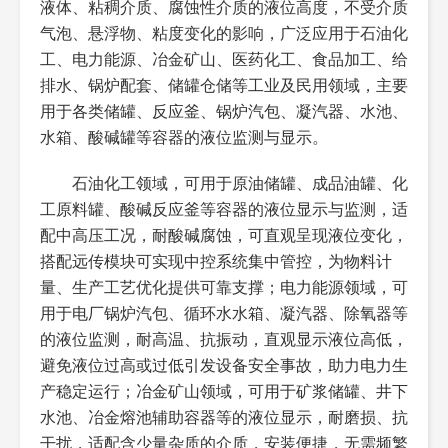
液体、粘稠介质、腐蚀性介质的液位高度，不受介质
气泡、悬浮物、粘度变化的影响，广泛应用于石油化
精度等级
常规：±1.0级；精密款：±0.5
常规监测选±1.0级，
级；远传输出精度：±0.5级
精准显示+远传选
工、电力能源、冶金矿山、医药化工、食品加工、给
±0.5级，磁耦合传动
排水、锅炉配套、储罐仓储等工业及民用领域，主要
精度稳定
用于各类储罐、反应釜、锅炉汽包、凝汽器、水池、
水箱、酸碱罐等容器的液位监测与显示。
被测介质
各种液体、粘稠介质（粘度
适配多种复杂介质；
≤500MM²/S）、腐蚀性介
不适配含大量大颗粒
质、含少量悬浮物液体
杂质、强结晶、强磁
石油化工领域，可用于原油储罐、成品油罐、化
场干扰介质
工原料罐、酸碱反应釜等容器的液位显示与监测，适
配中高压工况，耐酸碱腐蚀，可直观呈现液位变化，
主体材质
测量管/法兰：304、316L不
常规选316L不锈钢，
锈钢、碳钢、哈氏合金；可选
强腐蚀选哈氏合金
搭配远传模块可实现中控系统集中管控，为物料计
PTFE防腐衬里
+PTFE衬里，普通工
量、生产工艺优化提供可靠支撑；电力能源领域，可
况选碳钢
用于电厂锅炉汽包、循环水水箱、凝汽器、除氧器等
的液位监测，耐高温、抗振动，直观显示液位高低，
磁浮子
材质：不锈钢/防腐材质；内
材质与被测介质匹
置永久磁钢，磁场稳定，密封
配，密封严密，无介
避免液位过高或过低引发设备安全事故，助力电力生
等级IP68
质渗漏风险，可长期
产稳定运行；冶金矿山领域，可用于矿浆储罐、井下
浸泡使用
水池、冶金熔池辅助容器等的液位显示，耐磨损、抗
干扰，适配含少量杂质的介质，安装便捷，无需频繁
工作压力
常规：-0.1~10MPA；高压
常压/中压容器选常规