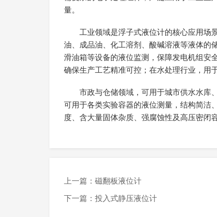
强腐蚀性介质需选用专用防腐型号
级、安装方式与现场需求一致，避免型号不
介质特性选型：根据被测介质的腐蚀性
量。
烯、哈氏合金等防腐材质；高粘度（≤500
测量范围：0.1M-50M（可根据容器高
安装位置需避开容器内搅拌器、管道接
容器液位量程匹配，顶装式需保证导杆垂直
殊定制除外）。
工业领域是浮子式液位计的核心应用场
精度等级：机械型：±1.0%FS~±2.5%FS
油、成品油、化工溶剂、酸碱溶液等液体的
重复性：≤±0.2%FS~±0.5%FS
安装时需轻拿轻放，严禁敲击、碰撞浮
工况与容器选型：① 测量范围：选择量
滑油箱等设备的液位监测，保障发电机组安
远传型接线时需切断现场电源，严格按照接
小无法满足测量需求；② 温度/压力：根据
工作温度：-40℃-200℃（常规型号），
确保生产工艺精准可控；在水处理行业，用
超压使用；③ 容器类型：立式储罐优先选
工作压力：0-1.6MPA（常规型号），
安装完成后，需清理容器内的杂质、油
电子远传型需调试信号输出是否正常。
浮子材质：不锈钢304/316L、聚四氟
测量需求选型：① 精度等级：高精度工艺
市政与仓储领域，可用于城市供水水库
（±1.0%FS~±2.5%FS）；② 信号
导杆/导管材质：不锈钢304/316L、
可用于各类实验容器的液位测量，结构简洁
兼容；③ 报警需求：需液位报警（高/低液
输出信号（电子远传型）：模拟量（4-20
度、含大量固体杂质、强腐蚀性及高压密闭
操作须知
防护等级：机械型：IP65（常规）、IP6
安装与环境选型：根据容器安装空间、接
石油储罐），需选用对应防爆等级的隔爆型
安装方式：顶装式、侧装式、底装式（
设备启动前，需检查液位计安装是否牢
响应时间：机械型：≤0.5S；电子远传型
其他选型注意：考虑后期维护便利性，
器内注入液体时，需缓慢操作，避免液体冲
本；若有特殊需求（如高温高压、强防腐、
防爆等级：EXD II BT4、EXD II
运行过程中，定期观察液位指示读数（
相关操作，排查故障后再重启使用。
上一篇：磁翻板液位计
禁止在设备运行时拆卸、敲击浮子、导
下一篇：投入式静压液位计
介质泄漏，严禁用于测量强腐蚀性、高粘度
机械型读数时需保持视线与浮子指示标