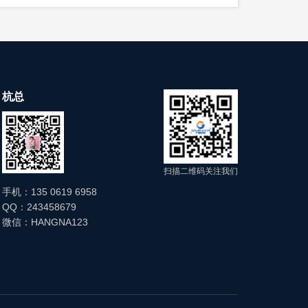
；每月检查安装支架是否牢固、密封件是否老
杭总
（可联系厂家或专业机构）；每年检查浮子、
清理杂质、校正导杆或更换浮子；② 液位指
 电子远传型无信号输出：检查电源是否正常、
扫描二维码关注我们
。
手机：135 0619 6958
QQ：243458679
微信：HANGNA123