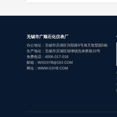
后重启，需先检查浮子是否卡顿，清理浮子
维护与故障处理
无锡市广顺石化仪表厂
日常维护：每周清洁一次浮子、导杆和
化，电子远传型检查接线端子是否松动、信
办公地址：无锡市滨湖区兴阳路9号旭天智慧园5栋
导杆的磨损、腐蚀情况，及时更换损坏部件
生产地址：无锡市滨湖区胡埭镇负来桥路10号
免费电话：4006-017-018
常见故障处理：① 浮子卡顿、无法升降
邮箱：WXGSYB@163.COM
示/显示不准：浮子磨损、刻度标尺偏移，或
网址：WWW.GSYB.COM
接线是否松动，变送器是否故障；④ 介质泄