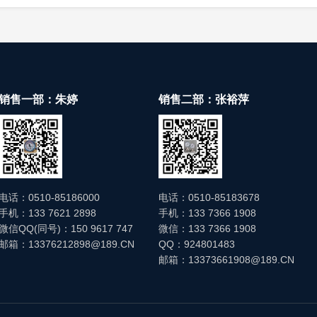
和导杆上的残留介质，再投入使用。
刻度标尺，去除灰尘、介质残留，确保读数清晰、浮子升降顺畅
销售一部：朱婷
销售二部：张裕萍
号线缆是否破损；每季度核对测量精度，对电子远传型进行校准
。
：容器内有杂质卡住浮子，或导杆弯曲、浮子变形，停止使用后
电子远传型传感器故障，更换浮子、校正标尺或检修传感器；③
漏：密封件老化、法兰连接不紧密，更换密封件、重新紧固法兰
电话：0510-85186000
电话：0510-85183678
手机：133 7621 2898
手机：133 7366 1908
微信QQ(同号)：150 9617 747
微信：133 7366 1908
邮箱：13376212898@189.CN
QQ：924801483
邮箱：13373661908@189.CN