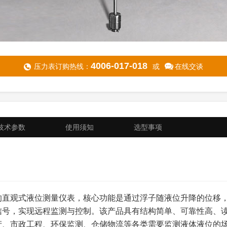
4006-017-018
压力表订购热线：
或
在线交谈
技术参数
使用须知
选型事项
的直观式液位测量仪表，核心功能是通过浮子随液位升降的位移
信号，实现远程监测与控制。该产品具有结构简单、可靠性高、
清水、成品油、化工溶剂、药液、酸碱溶液等），不含大量固体杂质
介质（腐蚀性、粘度、含杂量）、工况（温度、压力）、容器类型
产、市政工程、环保监测、仓储物流等各类需要监测液体液位的