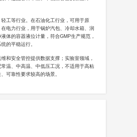
；强腐蚀性液体（酸碱溶液等）选用聚四氟乙
需选用防卡顿型，含大量杂质液体严禁选用（特
自由升降、无卡顿；侧装式需确保安装高度与
、轻工等行业。在石油化工行业，可用于原
；在电力行业，用于锅炉汽包、冷却水箱、润
齐密封，做好密封处理，避免介质泄漏；电子
80%，避免量程过大导致读数误差，量程过
液体的容器液位计量，符合GMP生产规范，
选用专用高温、高压型号，常规型号严禁超温
系统的平稳运行。
型顶装式，确保安装适配、浮子升降顺畅。
动，检查浮子升降是否顺畅、指示是否准确，
；普通现场监测可选用机械型
运维和安全管控提供数据支撑；实验室领域，
电子远传型，确保输出信号与PLC、DCS等系统
配常温、中高温、中低压工况，不适用于高粘
开/常闭，用于报警）可选
性、可靠性要求较高的场景。
7及以上防护等级的型号；易燃易爆场景（如
搭配屏蔽线缆。
变送器显示是否正常、信号输出是否稳定；容
和工况的通用型号，降低备件采购和维护成
常、浮子卡顿、信号丢失等情况，需立即停止
件；禁止超温、超压运行，避免密封件损坏、
场指示与远程显示数据，确保一致；长期停运