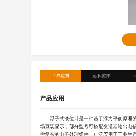
产品应用
结构原理
产品应用
安装须知
浮子式液位计是一种基于浮力平衡原理
场直观显示，部分型号可搭配变送器输出电
测量介质：各类清洁或含微量杂质的液体（
安装前需确认浮子式液位计型号与被测
需复杂的电子处理组件，广泛应用于工业生