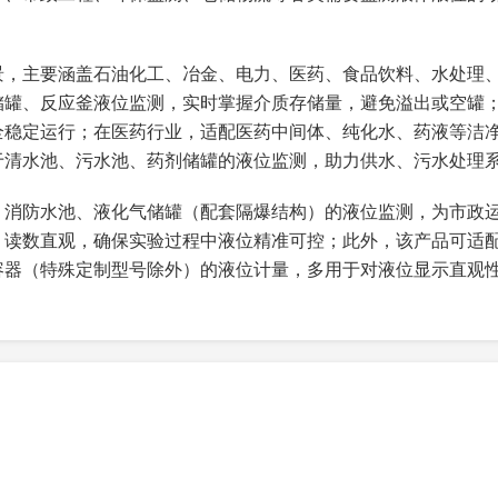
符导致测量误差过大或设备损坏。
、粘度、含杂量选型——清洁无腐蚀液体可选不锈钢、黄铜材质
MPA·S）液体选用大体积浮子，避免浮子粘连；含微量杂质液体
度定制），液位分辨率：≤1MM
口、焊缝等易产生液体扰动或阻挡浮子升降的区域，确保浮子能
、无倾斜，长度适配容器深度。
景，主要涵盖石油化工、冶金、电力、医药、食品饮料、水处理
；电子远传型：±0.5%FS~±1.5%FS
储罐、反应釜液位监测，实时掌握介质存储量，避免溢出或空罐
子、导杆等核心部件，避免浮子变形、导杆弯曲；法兰连接需对
程覆盖容器实际液位高度的型号，推荐实际液位处于量程的30%-
全稳定运行；在医药行业，适配医药中间体、纯化水、药液等洁净
线图操作，区分电源、信号接线端子，避免接反或短路。
介质温度、容器压力选择对应额定参数的型号，高温/高压工况需
高温型号可达350℃；变送器：-20℃-60℃
于清水池、污水池、药剂储罐的液位监测，助力供水、污水处理
用顶装式、侧装式，卧式储罐优先选用侧装式，小口径容器选用小
高压定制型号可达10MPA，常压容器优先适配
污，避免杂质卡住浮子；首次投入使用前，手动推动浮子上下移
乙烯（PTFE）、黄铜、哈氏合金（防腐/高温专用）
控制、贸易结算需选用电子远传型（±0.5%FS~±1.5%FS）
、消防水池、液化气储罐（配套隔爆结构）的液位监测，为市政
需求：无需远程监测，选用机械直观型；需远程监测、联动控制，选用
碳钢、聚四氟乙烯（适配腐蚀性介质）
、读数直观，确保实验过程中液位精准可控；此外，该产品可适
位），选用带开关量输出的电子远传型。
MA、0-10V）、数字量（RS485、MODBUS）、开关量（常
容器（特殊定制型号除外）的液位计量，多用于对液位显示直观
7（防水型）；电子远传型：传感器IP67、变送器IP65
口位置，选择顶装、侧装或底装式；户外、潮湿环境需选用IP6
产品；现场有强电磁干扰的场景，电子远传型需选用抗干扰型，
可选），适配立式储罐、卧式储罐、反应釜等各类容器
固、浮子升降是否顺畅，机械型刻度标尺是否清晰，电子远传型
：≤0.1S-0.3S，可实时监测瞬时液位、累积液位（可选）
选择浮子、导杆易拆卸、易更换的型号；优先选择适配现场介质
击浮子，导致浮子损坏或测量偏差。
小量程），可提前与厂家沟通，定制专用型号。
 CT6（可选，适配易燃易爆场景，如石油、化工储罐）
机械型）或变送器显示数据（电子远传型），若出现液位指示异
杆或变送器，禁止用尖锐物体触碰浮子、导杆，避免损坏核心部
或含大量杂质的液体（非专用型号）。
识平齐，避免视角偏差导致读数误差；电子远传型需定期核对现