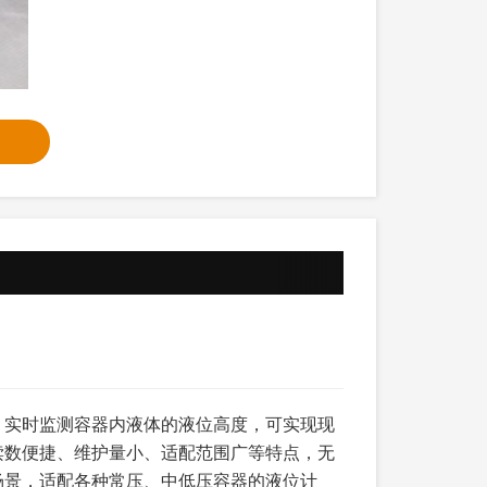
，实时监测容器内液体的液位高度，可实现现
读数便捷、维护量小、适配范围广等特点，无
（粒径≤1MM），粘度≤500MPA·S，
（立式/卧式）及测量范围匹配，核对精度等
场景，适配各种常压、中低压容器的液位计