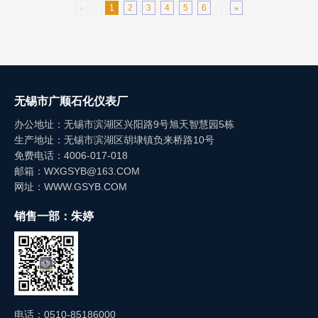
«
‹
1
2
3
4
5
6
›
»
无锡市广顺石化仪表厂
办公地址：无锡市滨湖区兴阳路9号旭天智慧园5栋
生产地址：无锡市滨湖区胡埭镇负来桥路10号
免费电话：4006-017-018
邮箱：WXGSYB@163.COM
网址：WWW.GSYB.COM
销售一部：朱婷
电话：0510-85186000