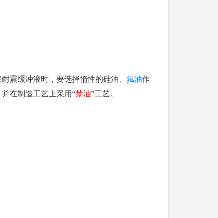
表耐震缓冲液时，要选择惰性的硅油、
氟油
作
。并在制造工艺上采用“
禁油
”工艺。