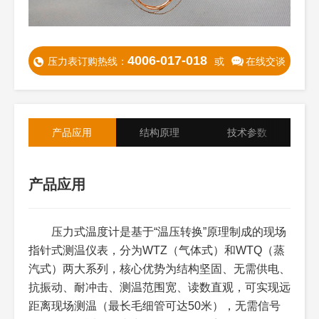
4006-017-018
压力表订购热线：
或
在线交谈
产品应用
结构原理
技术参数
产品应用
核心结构
安装注意事项
压力式温度计是基于“温压转换”原理制成的现场
参数名称
规格范围
说明
指针式测温仪表，分为WTZ（气体式）和WTQ（蒸
汽式）两大系列，核心优势为结构坚固、无需供电、
产品系列
WTZ型（气体式）、WTQ型
WTZ适配中低温，WTQ
（蒸汽式）
适配中高温，按需选择
抗振动、耐冲击、测温范围宽、读数直观，可实现远
对应系列
距离现场测温（最长毛细管可达50米），无需信号