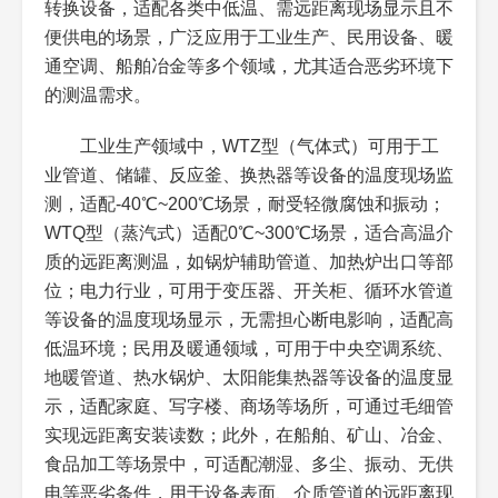
转换设备，适配各类中低温、需远距离现场显示且不
测温范围
WTZ型：-40℃~200℃；
常规场景WTZ选
便供电的场景，广泛应用于工业生产、民用设备、暖
WTQ型：0℃~300℃；可定
0℃~100℃，WTQ选
制特殊范围
0℃~200℃，预留10%
通空调、船舶冶金等多个领域，尤其适合恶劣环境下
冗余量
的测温需求。
精度等级
1.0级、1.5级（常规）；可
1.5级适配常规测温，
工业生产领域中，WTZ型（气体式）可用于工
选0.5级（精密款）
1.0级适配较高精度，
0.5级适配精密场景
业管道、储罐、反应釜、换热器等设备的温度现场监
测，适配-40℃~200℃场景，耐受轻微腐蚀和振动；
感温部件
感温包：304/316L不锈
腐蚀场景选316L感温
WTQ型（蒸汽式）适配0℃~300℃场景，适合高温介
钢；毛细管：不锈钢波纹
包，远距离测温选长毛
质的远距离测温，如锅炉辅助管道、加热炉出口等部
管，长度1~50M（可定制）
细管（最长50M）
位；电力行业，可用于变压器、开关柜、循环水管道
等设备的温度现场显示，无需担心断电影响，适配高
感温介质
WTZ型：惰性气体（氮
气体式抗过温能力强，
气）；WTQ型：低沸点蒸汽
蒸汽式测温灵敏度高，
低温环境；民用及暖通领域，可用于中央空调系统、
（氯甲烷、乙醚）
适配不同温度响应需求
地暖管道、热水锅炉、太阳能集热器等设备的温度显
示，适配家庭、写字楼、商场等场所，可通过毛细管
刻度盘
直径：60MM、100MM、
远距离读数选
实现远距离安装读数；此外，在船舶、矿山、冶金、
150MM；材质：铝合金/工
100/150MM直径，户外
程塑料；刻度：防雾清晰
选防雾刻度盘
食品加工等场景中，可适配潮湿、多尘、振动、无供
操作注意事项
电等恶劣条件，用于设备表面、介质管道的远距离现