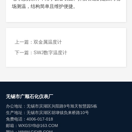
响应时间
≤15S~60S（随毛细管长度
毛细管越长响应越慢，
场测温，结构简单且维护便捷。
递增）
对响应速度有要求选短
毛细管（≤10M）
防护等级
常规：IP55；可选：
IP55适配室内，户外、
IP65（防水防尘）
潮湿多尘场景选IP65防
护
上一篇：双金属温度计
工作原理
下一篇：SWJ数字温度计
安装方式
螺纹（M16×1.5、
管道测温选螺纹/法兰，
M20×1.5）、法兰
墙体安装选壁挂，读数
（DN20、DN25）、壁挂、
不便选万向型
万向型
工作环境
温度：-40℃~85℃；湿度：
耐严寒高温，适配户
≤95%RH（无凝露）
外、工业车间，潮湿场
景可定制防潮款
无锡市广顺石化仪表厂
办公地址：无锡市滨湖区兴阳路9号旭天智慧园5栋
生产地址：无锡市滨湖区胡埭镇负来桥路10号
免费电话：4006-017-018
邮箱：WXGSYB@163.COM
维护与保养