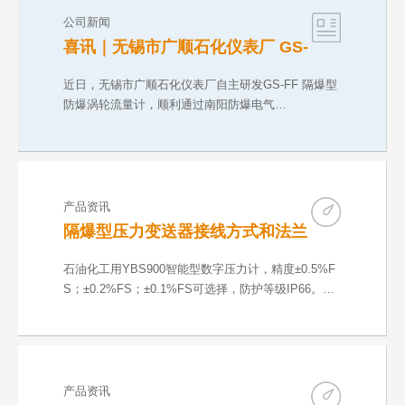
公司新闻
喜讯｜无锡市广顺石化仪表厂 GS-
FF 防爆涡轮流量计取得 CNEX 气
粉双防爆合格证
近日，无锡市广顺石化仪表厂自主研发GS-FF 隔爆型
防爆涡轮流量计，顺利通过南阳防爆电气…
产品资讯
隔爆型压力变送器接线方式和法兰
尺寸
石油化工用YBS900智能型数字压力计，精度±0.5%F
S；±0.2%FS；±0.1%FS可选择，防护等级IP66。输
出方…
产品资讯