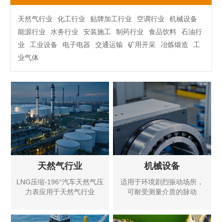
天然气行业
化工行业
贴牌加工行业
空调行业
机械设备
能源行业
水务行业
安装施工
制药行业
食品饮料
石油行
业
工业设备
电子电器
交通运输
矿用开采
冶炼锻造
工
业气体
天然气行业
机械设备
LNG压缩-196°汽车天然气压
适用于环境剧烈振动场所，
力表应用于天然气行业
可耐受测量介质的脉动