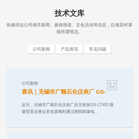
技术文库
快速传达公司相关新闻、媒体报道、文化活动等信息，以便及时掌
握所需情况。
公司新闻
产品资讯
常见问题
公司新闻
喜讯｜无锡市广顺石化仪表厂 GS-
LT-RD 防爆雷达液位变送器斩获
CNEX 气粉双防爆合格证
近日，无锡市广顺石化仪表厂自主研发GS-LT-RD 隔
爆型雷达液位变送器顺利通过南阳防爆电…