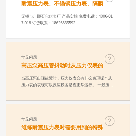
耐震压力表、不锈钢压力表、隔膜
压力表、数字精密表、防爆电接点
压力表产品实拍介绍
无锡市广顺石化仪表厂 产品实拍 免费电话：4006-01
7-018 订货联系：18626335592
常见问题
高压泵高压管抖动时从压力仪表的
表现看设备是否正常运行
当高压泵出现故障时，压力仪表会有什么表现呢？从
压力表的表现可以反应设备是否正常运行。 一般压力
表有…
常见问题
维修耐震压力表时需要用到的特殊
工具介绍