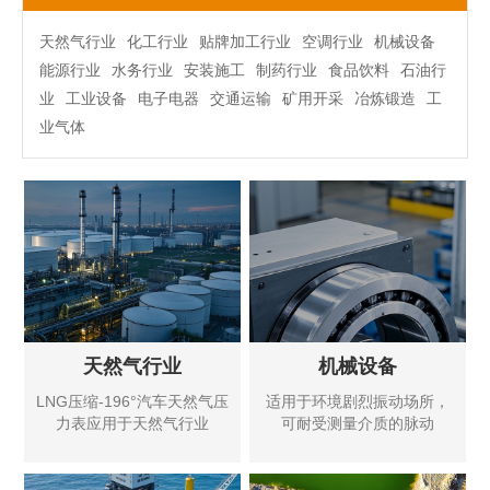
天然气行业
化工行业
贴牌加工行业
空调行业
机械设备
能源行业
水务行业
安装施工
制药行业
食品饮料
石油行
业
工业设备
电子电器
交通运输
矿用开采
冶炼锻造
工
业气体
天然气行业
机械设备
LNG压缩-196°汽车天然气压
适用于环境剧烈振动场所，
力表应用于天然气行业
可耐受测量介质的脉动