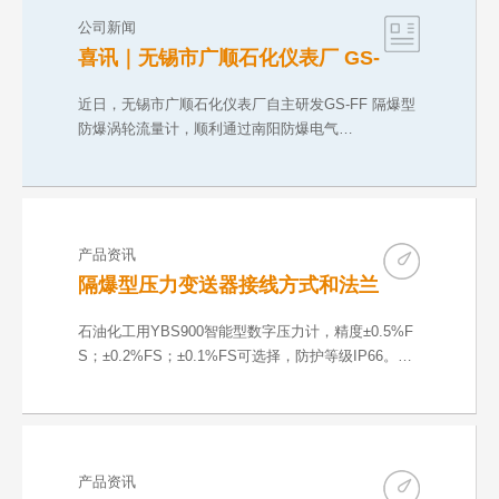
公司新闻
喜讯｜无锡市广顺石化仪表厂 GS-
FF 防爆涡轮流量计取得 CNEX 气
粉双防爆合格证
近日，无锡市广顺石化仪表厂自主研发GS-FF 隔爆型
防爆涡轮流量计，顺利通过南阳防爆电气…
产品资讯
隔爆型压力变送器接线方式和法兰
尺寸
石油化工用YBS900智能型数字压力计，精度±0.5%F
S；±0.2%FS；±0.1%FS可选择，防护等级IP66。输
出方…
产品资讯