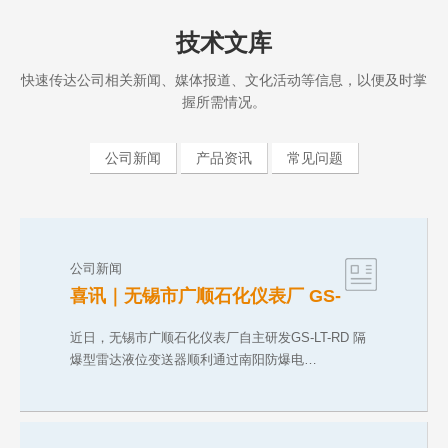
技术文库
快速传达公司相关新闻、媒体报道、文化活动等信息，以便及时掌
握所需情况。
公司新闻
产品资讯
常见问题
公司新闻
喜讯｜无锡市广顺石化仪表厂 GS-
LT-RD 防爆雷达液位变送器斩获
CNEX 气粉双防爆合格证
近日，无锡市广顺石化仪表厂自主研发GS-LT-RD 隔
爆型雷达液位变送器顺利通过南阳防爆电…