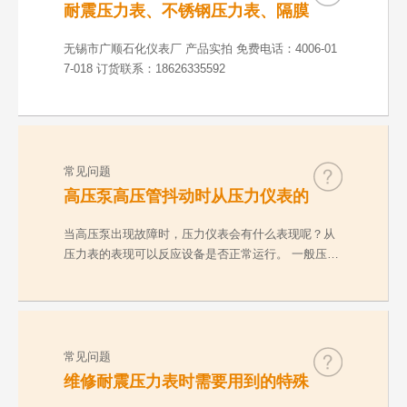
耐震压力表、不锈钢压力表、隔膜
压力表、数字精密表、防爆电接点
压力表产品实拍介绍
无锡市广顺石化仪表厂 产品实拍 免费电话：4006-01
7-018 订货联系：18626335592
常见问题
高压泵高压管抖动时从压力仪表的
表现看设备是否正常运行
当高压泵出现故障时，压力仪表会有什么表现呢？从
压力表的表现可以反应设备是否正常运行。 一般压力
表有…
常见问题
维修耐震压力表时需要用到的特殊
工具介绍