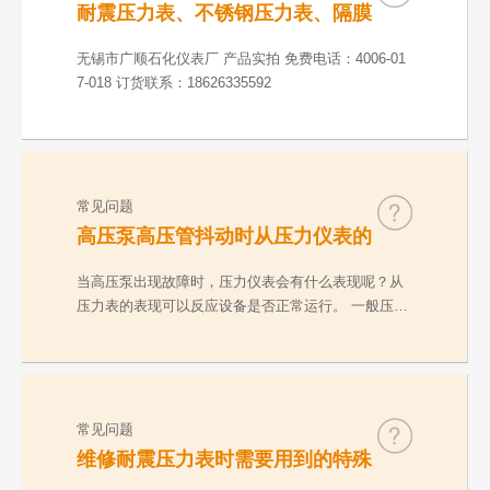
耐震压力表、不锈钢压力表、隔膜
压力表、数字精密表、防爆电接点
压力表产品实拍介绍
无锡市广顺石化仪表厂 产品实拍 免费电话：4006-01
7-018 订货联系：18626335592
常见问题
高压泵高压管抖动时从压力仪表的
表现看设备是否正常运行
当高压泵出现故障时，压力仪表会有什么表现呢？从
压力表的表现可以反应设备是否正常运行。 一般压力
表有…
常见问题
维修耐震压力表时需要用到的特殊
工具介绍