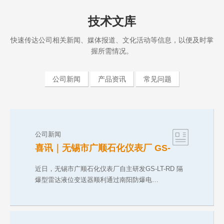
技术文库
快速传达公司相关新闻、媒体报道、文化活动等信息，以便及时掌
握所需情况。
公司新闻
产品资讯
常见问题
公司新闻
喜讯｜无锡市广顺石化仪表厂 GS-
LT-RD 防爆雷达液位变送器斩获
CNEX 气粉双防爆合格证
近日，无锡市广顺石化仪表厂自主研发GS-LT-RD 隔
爆型雷达液位变送器顺利通过南阳防爆电…