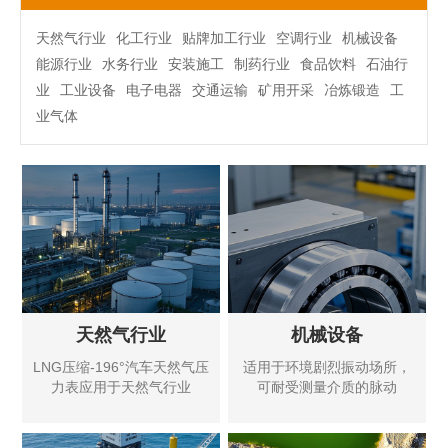
天然气行业
化工行业
贴牌加工行业
空调行业
机械设备
能源行业
水务行业
安装施工
制药行业
食品饮料
石油行
业
工业设备
电子电器
交通运输
矿用开采
冶炼锻造
工
业气体
天然气行业
机械设备
LNG压缩-196°汽车天然气压
适用于环境剧烈振动场所，
力表应用于天然气行业
可耐受测量介质的脉动