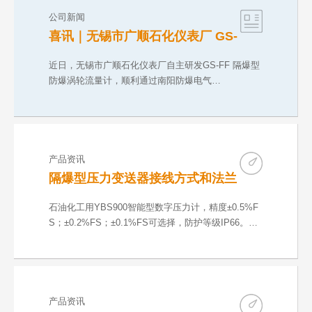
公司新闻
喜讯｜无锡市广顺石化仪表厂 GS-
FF 防爆涡轮流量计取得 CNEX 气
粉双防爆合格证
近日，无锡市广顺石化仪表厂自主研发GS-FF 隔爆型
防爆涡轮流量计，顺利通过南阳防爆电气…
产品资讯
隔爆型压力变送器接线方式和法兰
尺寸
石油化工用YBS900智能型数字压力计，精度±0.5%F
S；±0.2%FS；±0.1%FS可选择，防护等级IP66。输
出方…
产品资讯