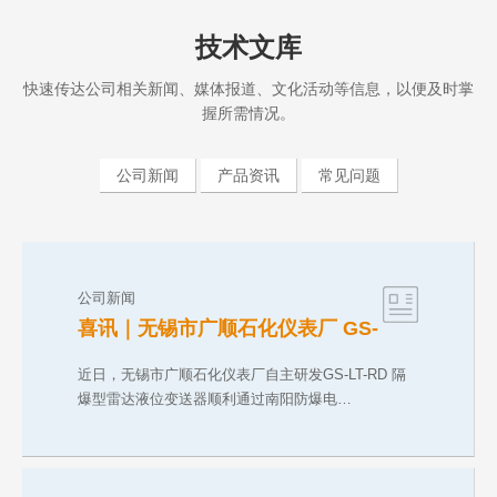
技术文库
快速传达公司相关新闻、媒体报道、文化活动等信息，以便及时掌
握所需情况。
公司新闻
产品资讯
常见问题
公司新闻
喜讯｜无锡市广顺石化仪表厂 GS-
LT-RD 防爆雷达液位变送器斩获
CNEX 气粉双防爆合格证
近日，无锡市广顺石化仪表厂自主研发GS-LT-RD 隔
爆型雷达液位变送器顺利通过南阳防爆电…