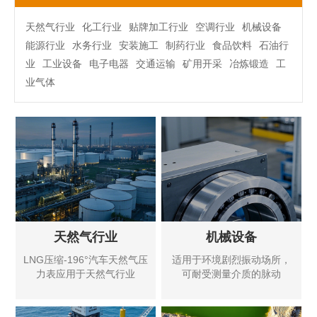
天然气行业
化工行业
贴牌加工行业
空调行业
机械设备
能源行业
水务行业
安装施工
制药行业
食品饮料
石油行
业
工业设备
电子电器
交通运输
矿用开采
冶炼锻造
工
业气体
天然气行业
机械设备
LNG压缩-196°汽车天然气压
适用于环境剧烈振动场所，
力表应用于天然气行业
可耐受测量介质的脉动