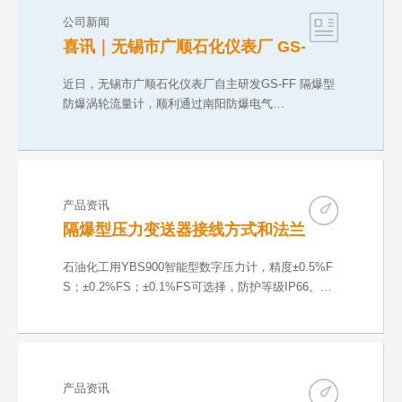
公司新闻
喜讯｜无锡市广顺石化仪表厂 GS-
FF 防爆涡轮流量计取得 CNEX 气
粉双防爆合格证
近日，无锡市广顺石化仪表厂自主研发GS-FF 隔爆型
防爆涡轮流量计，顺利通过南阳防爆电气…
产品资讯
隔爆型压力变送器接线方式和法兰
尺寸
石油化工用YBS900智能型数字压力计，精度±0.5%F
S；±0.2%FS；±0.1%FS可选择，防护等级IP66。输
出方…
产品资讯