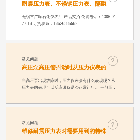
耐震压力表、不锈钢压力表、隔膜
压力表、数字精密表、防爆电接点
压力表产品实拍介绍
无锡市广顺石化仪表厂 产品实拍 免费电话：4006-01
7-018 订货联系：18626335592
常见问题
高压泵高压管抖动时从压力仪表的
表现看设备是否正常运行
当高压泵出现故障时，压力仪表会有什么表现呢？从
压力表的表现可以反应设备是否正常运行。 一般压力
表有…
常见问题
维修耐震压力表时需要用到的特殊
工具介绍