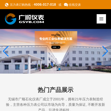
4006-017-018
压力表订购热线：
或
在线交谈
热门产品展示
无锡市广顺石化仪表厂成立于2001年，拥有21年压力表制造经
验，主营各种压力表
公司以市场为向导，质量为保证, 不断开发新
产品，引进先进科技。